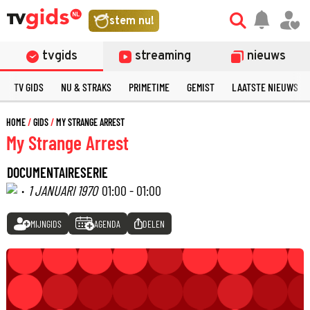
stem nu!
tvgids
streaming
nieuws
TV GIDS
NU & STRAKS
PRIMETIME
GEMIST
LAATSTE NIEUWS
HOME
GIDS
MY STRANGE ARREST
My Strange Arrest
DOCUMENTAIRESERIE
·
1 JANUARI 1970
01:00 - 01:00
MIJNGIDS
AGENDA
DELEN