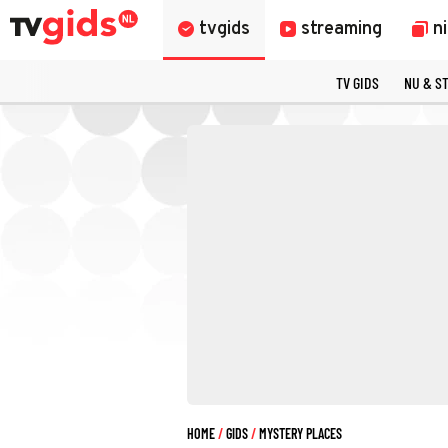
tvgids
streaming
n
TV GIDS
NU & S
HOME
GIDS
MYSTERY PLACES