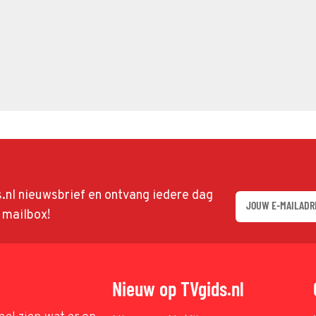
ds.nl nieuwsbrief en ontvang iedere dag
w mailbox!
Nieuw op TVgids.nl