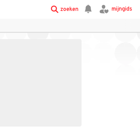
mijngids
zoeken