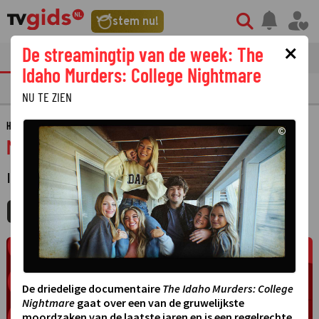
stem nu!
×
De streamingtip van de week: The
tvgids
streaming
nieuws
Idaho Murders: College Nightmare
TV GIDS
NU & STRAKS
PRIMETIME
GEMIST
LAATSTE NIEUWS
NU TE ZIEN
HOME
GIDS
MYSTERY PLACES
©
Mystery Places
INFORMATIEF
·
MIJNGIDS
AGENDA
DELEN
De driedelige documentaire
The Idaho Murders: College
Nightmare
gaat over een van de gruwelijkste
moordzaken van de laatste jaren en is een regelrechte