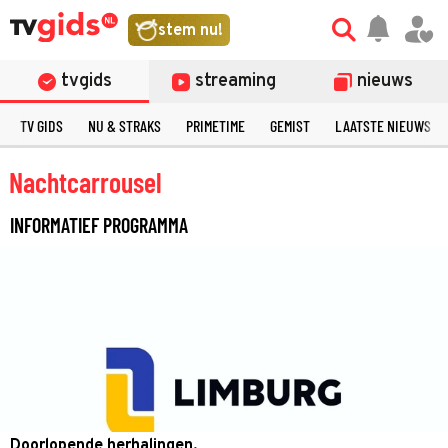
stem nu!
tvgids
streaming
nieuws
TV GIDS
NU & STRAKS
PRIMETIME
GEMIST
LAATSTE NIEUWS
Nachtcarrousel
INFORMATIEF PROGRAMMA
©
Doorlopende herhalingen.