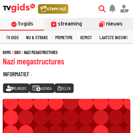
stem nu!
tvgids
streaming
nieuws
TV GIDS
NU & STRAKS
PRIMETIME
GEMIST
LAATSTE NIEUWS
HOME
GIDS
NAZI MEGASTRUCTURES
Nazi megastructures
INFORMATIEF
·
MIJNGIDS
AGENDA
DELEN