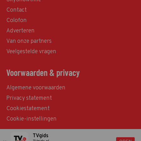
Contact
Colofon
Adverteren
Van onze partners
Veelgestelde vragen
Voorwaarden & privacy
Algemene voorwaarden
Privacy statement
Cookiestatement
Cookie-instellingen
TVgids
© TVgids.nl 2026 - All rights reserved. No text and