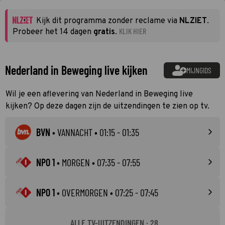
Kijk dit programma zonder reclame via
NLZIET
.
KLIK HIER
Probeer het 14 dagen
gratis
.
Nederland in Beweging live kijken
MIJNGIDS
Wil je een aflevering van Nederland in Beweging live
kijken? Op deze dagen zijn de uitzendingen te zien op tv.
BVN
•
VANNACHT
• 01:15 - 01:35
NPO 1
•
MORGEN
• 07:35 - 07:55
NPO 1
•
OVERMORGEN
• 07:25 - 07:45
ALLE TV-UITZENDINGEN · 28