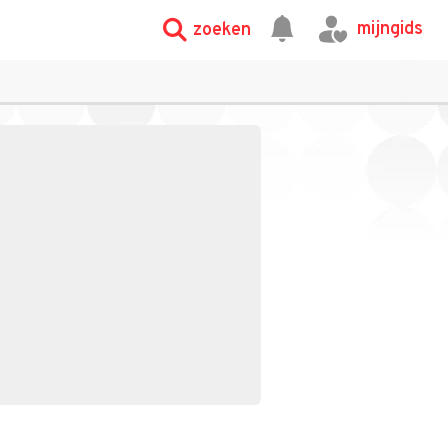
mijngids
zoeken