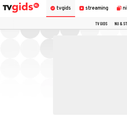
tvgids
streaming
n
TV GIDS
NU & S