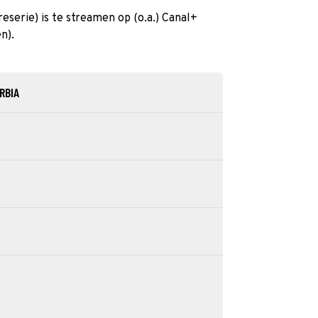
serie) is te streamen op (o.a.) Canal+
n).
RBIA