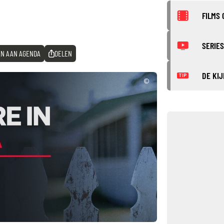
FILMS 
SERIES
N AAN AGENDA
DELEN
DE KIJ
TIP
©