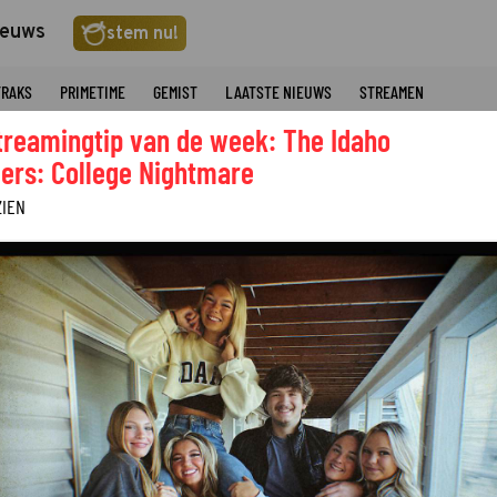
ieuws
stem nu!
TRAKS
PRIMETIME
GEMIST
LAATSTE NIEUWS
STREAMEN
treamingtip van de week: The Idaho
ers: College Nightmare
ZIEN
EVING