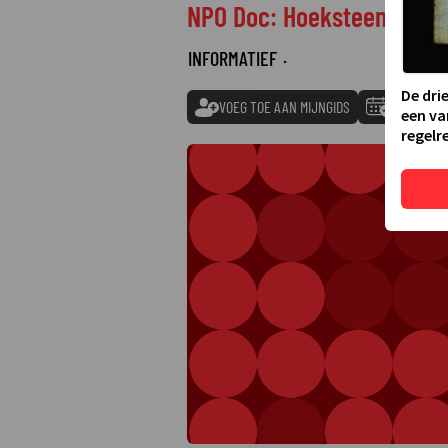
NPO Doc: Hoeksteen van 
INFORMATIEF
·
De dri
VOEG TOE AAN MIJNGIDS
TOEVOEGE
een va
regelre