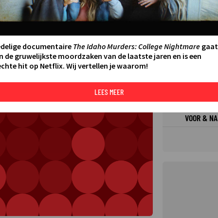
de samenleving
FILMS 
SERIES
edelige documentaire
The Idaho Murders: College Nightmare
gaat
N AAN AGENDA
DELEN
n de gruwelijkste moordzaken van de laatste jaren en is een
chte hit op Netflix. Wij vertellen je waarom!
DE KIJ
TIP
LEES MEER
VOOR & NA