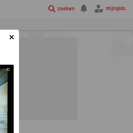
mijngids
zoeken
×
©