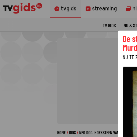
tvgids
streaming
n
TV GIDS
NU & S
De s
Murd
NU TE 
HOME
GIDS
NPO DOC: HOEKSTEEN VAN DE SAMENL