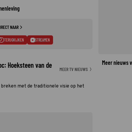
menleving
IRECT NAAR
TERUGKIJKEN
STREAMEN
Meer nieuws v
oc: Hoeksteen van de
MEER TV NIEUWS
breken met de traditionele visie op het