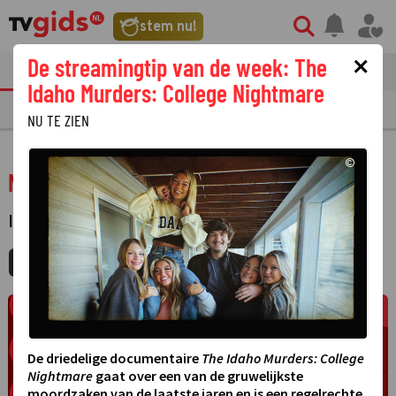
stem nu!
×
De streamingtip van de week: The
tvgids
streaming
nieuws
Idaho Murders: College Nightmare
TV GIDS
NU & STRAKS
PRIMETIME
GEMIST
LAATSTE NIEUWS
NU TE ZIEN
©
NPO Doc: Lale Gül, ik leef mijn eigen leven
INFORMATIEF
·
MIJNGIDS
AGENDA
DELEN
De driedelige documentaire
The Idaho Murders: College
Nightmare
gaat over een van de gruwelijkste
moordzaken van de laatste jaren en is een regelrechte