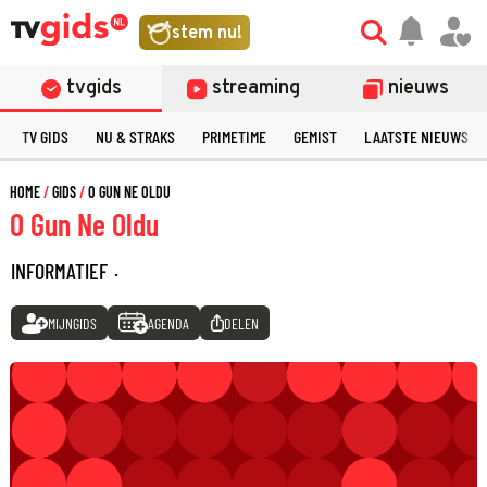
stem nu!
tvgids
streaming
nieuws
TV GIDS
NU & STRAKS
PRIMETIME
GEMIST
LAATSTE NIEUWS
HOME
GIDS
O GUN NE OLDU
O Gun Ne Oldu
INFORMATIEF
·
MIJNGIDS
AGENDA
DELEN