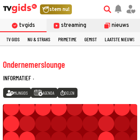
stem nu!
tvgids
streaming
nieuws
TV GIDS
NU & STRAKS
PRIMETIME
GEMIST
LAATSTE NIEUWS
Ondernemerslounge
INFORMATIEF
·
MIJNGIDS
AGENDA
DELEN