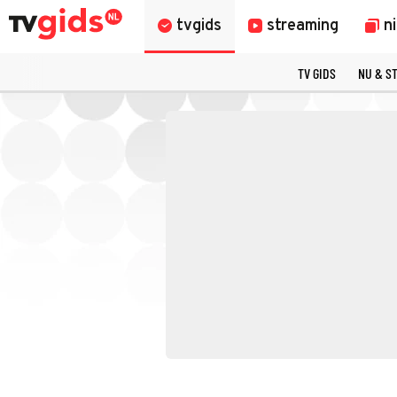
tvgids
streaming
n
TV GIDS
NU & S