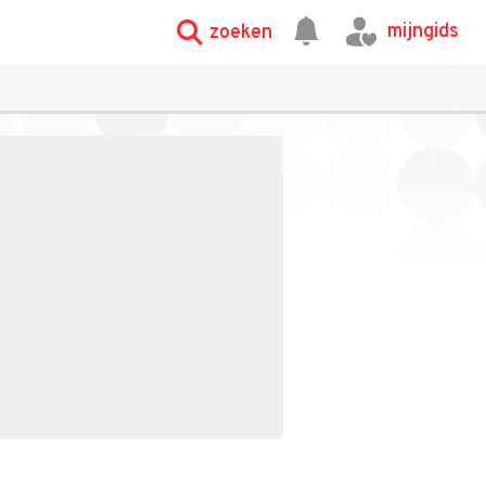
mijngids
zoeken