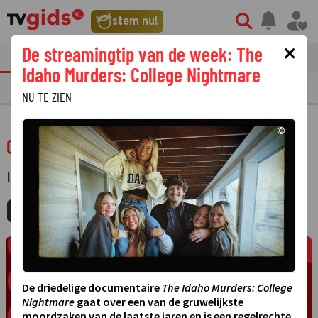
stem nu!
×
De streamingtip van de week: The
tvgids
streaming
nieuws
Idaho Murders: College Nightmare
TV GIDS
NU & STRAKS
PRIMETIME
GEMIST
LAATSTE NIEUWS
NU TE ZIEN
©
Onze man bij de taliban
INFORMATIEF
·
MIJNGIDS
AGENDA
DELEN
De driedelige documentaire
The Idaho Murders: College
Nightmare
gaat over een van de gruwelijkste
moordzaken van de laatste jaren en is een regelrechte