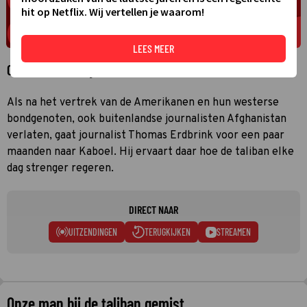
hit op Netflix. Wij vertellen je waarom!
LEES MEER
Over Onze man bij de taliban
Als na het vertrek van de Amerikanen en hun westerse
bondgenoten, ook buitenlandse journalisten Afghanistan
verlaten, gaat journalist Thomas Erdbrink voor een paar
maanden naar Kaboel. Hij ervaart daar hoe de taliban elke
dag strenger regeren.
DIRECT NAAR
UITZENDINGEN
TERUGKIJKEN
STREAMEN
Onze man bij de taliban gemist