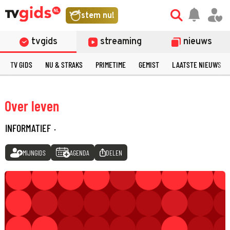
stem nu!
tvgids
streaming
nieuws
TV GIDS
NU & STRAKS
PRIMETIME
GEMIST
LAATSTE NIEUWS
Over leven
INFORMATIEF
·
MIJNGIDS
AGENDA
DELEN