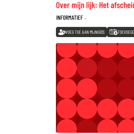
Over mijn lijk: Het afsche
INFORMATIEF
·
VOEG TOE AAN MIJNGIDS
TOEVOEGE