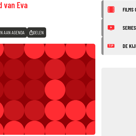
id van Eva
FILMS 
SERIES
N AAN AGENDA
DELEN
DE KIJ
TIP