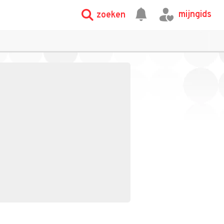
mijngids
zoeken