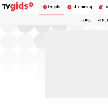
tvgids
streaming
n
TV GIDS
NU & S