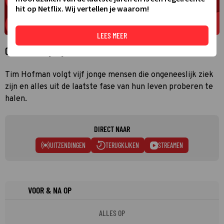
hit op Netflix. Wij vertellen je waarom!
LEES MEER
Over Over mijn lijk
Tim Hofman volgt vijf jonge mensen die ongeneeslijk ziek
zijn en alles uit de laatste fase van hun leven proberen te
halen.
DIRECT NAAR
UITZENDINGEN
TERUGKIJKEN
STREAMEN
VOOR & NA OP
ALLES OP