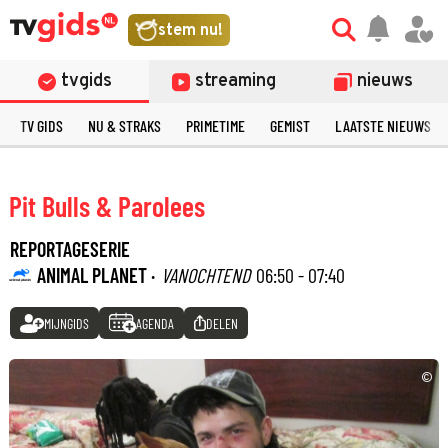
stem nu!
tvgids
streaming
nieuws
TV GIDS
NU & STRAKS
PRIMETIME
GEMIST
LAATSTE NIEUWS
Pit Bulls & Parolees
REPORTAGESERIE
ANIMAL PLANET ·
VANOCHTEND
06:50 - 07:40
MIJNGIDS
AGENDA
DELEN
©