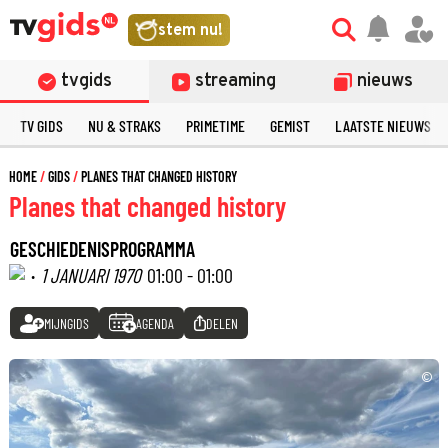
stem nu!
tvgids
streaming
nieuws
TV GIDS
NU & STRAKS
PRIMETIME
GEMIST
LAATSTE NIEUWS
HOME
GIDS
PLANES THAT CHANGED HISTORY
Planes that changed history
GESCHIEDENISPROGRAMMA
·
1 JANUARI 1970
01:00 - 01:00
MIJNGIDS
AGENDA
DELEN
©