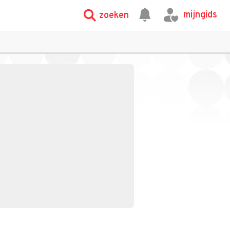
mijngids
zoeken