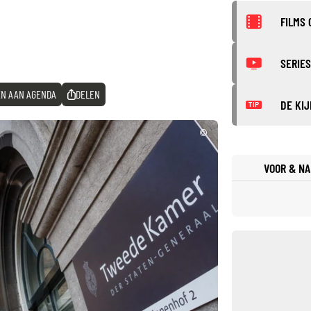
FILMS 
SERIES
N AAN AGENDA
DELEN
DE KIJ
TIP
©
VOOR & NA