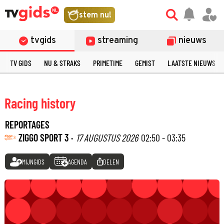
stem nu!
tvgids
streaming
nieuws
TV GIDS
NU & STRAKS
PRIMETIME
GEMIST
LAATSTE NIEUWS
Racing history
REPORTAGES
ZIGGO SPORT 3 ·
17 AUGUSTUS 2026
02:50 - 03:35
MIJNGIDS
AGENDA
DELEN