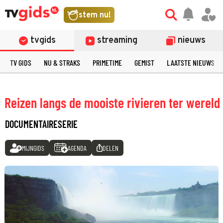
stem nu!
tvgids
streaming
nieuws
TV GIDS
NU & STRAKS
PRIMETIME
GEMIST
LAATSTE NIEUWS
Reizen langs de mooiste rivieren ter wereld
DOCUMENTAIRESERIE
MIJNGIDS
AGENDA
DELEN