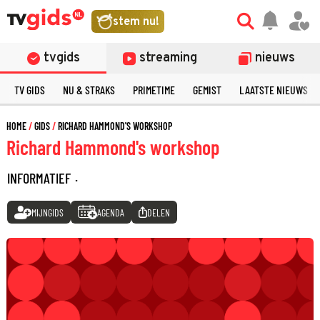
stem nu!
tvgids
streaming
nieuws
TV GIDS
NU & STRAKS
PRIMETIME
GEMIST
LAATSTE NIEUWS
HOME
GIDS
RICHARD HAMMOND'S WORKSHOP
Richard Hammond's workshop
INFORMATIEF
·
MIJNGIDS
AGENDA
DELEN