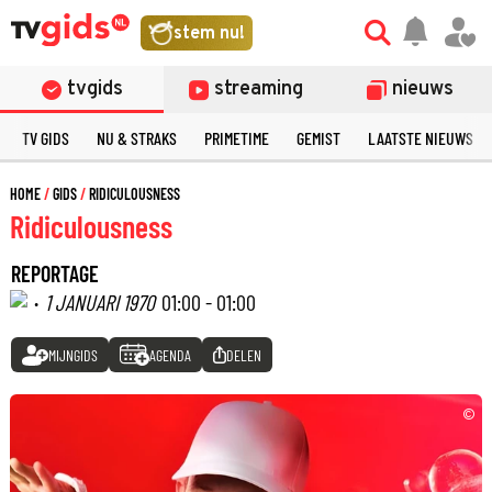
stem nu!
tvgids
streaming
nieuws
TV GIDS
NU & STRAKS
PRIMETIME
GEMIST
LAATSTE NIEUWS
HOME
GIDS
RIDICULOUSNESS
Ridiculousness
REPORTAGE
·
1 JANUARI 1970
01:00 - 01:00
MIJNGIDS
AGENDA
DELEN
©