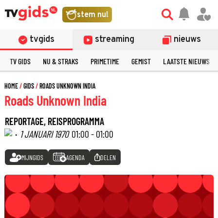
stem nu!
tvgids
streaming
nieuws
TV GIDS
NU & STRAKS
PRIMETIME
GEMIST
LAATSTE NIEUWS
HOME
GIDS
ROADS UNKNOWN INDIA
Roads Unknown India
REPORTAGE, REISPROGRAMMA
·
1 JANUARI 1970
01:00 - 01:00
MIJNGIDS
AGENDA
DELEN