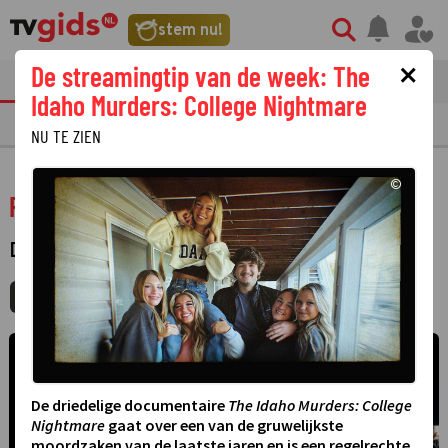
stem nu!
×
De streamingtip van de week: The
tvgids
streaming
nieuws
Idaho Murders: College Nightmare
TV GIDS
NU & STRAKS
PRIMETIME
GEMIST
LAATSTE NIEUWS
NU TE ZIEN
©
Ruimteschip Aarde
DOCUMENTAIRESERIE
MIJNGIDS
AGENDA
DELEN
©
De driedelige documentaire
The Idaho Murders: College
Nightmare
gaat over een van de gruwelijkste
moordzaken van de laatste jaren en is een regelrechte