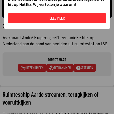
hit op Netflix. Wij vertellen je waarom!
LEES MEER
Over Ruimteschip Aarde
Astronaut André Kuipers geeft een unieke blik op
Nederland aan de hand van beelden uit ruimtestation ISS.
DIRECT NAAR
UITZENDINGEN
TERUGKIJKEN
STREAMEN
Ruimteschip Aarde streamen, terugkijken of
vooruitkijken