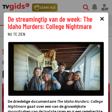
stem nu!
×
De streamingtip van de week: The
tvgids
streaming
nieuws
Idaho Murders: College Nightmare
TV GIDS
NU & STRAKS
PRIMETIME
GEMIST
LAATSTE NIEUWS
NU TE ZIEN
©
Sexotisch
INFORMATIEF
·
MIJNGIDS
AGENDA
DELEN
De driedelige documentaire
The Idaho Murders: College
Nightmare
gaat over een van de gruwelijkste
moordzaken van de laatste jaren en is een regelrechte