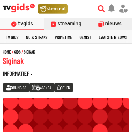
stem nu!
tvgids
streaming
nieuws
TV GIDS
NU & STRAKS
PRIMETIME
GEMIST
LAATSTE NIEUWS
HOME
GIDS
SIGINAK
Siginak
INFORMATIEF
·
MIJNGIDS
AGENDA
DELEN