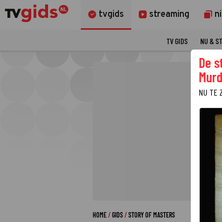
tvgids
streaming
n
TV GIDS
NU & S
De s
Murd
NU TE 
HOME
GIDS
STORY OF MASTERS