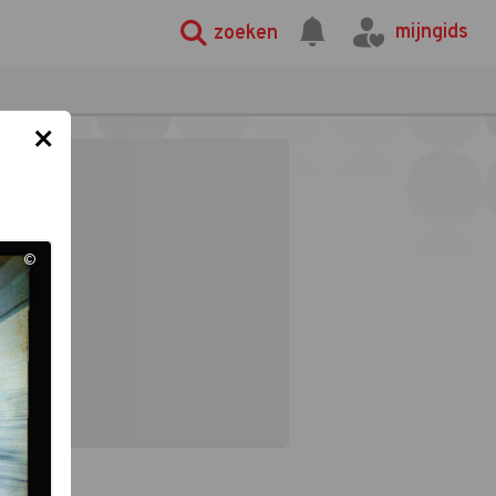
mijngids
zoeken
×
©