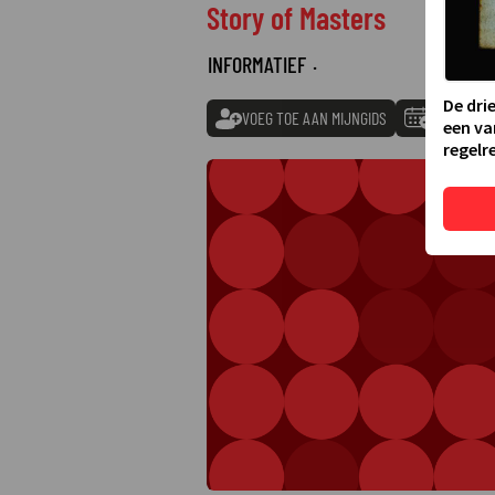
Story of Masters
INFORMATIEF
·
De dri
VOEG TOE AAN MIJNGIDS
TOEVOEGE
een va
regelre