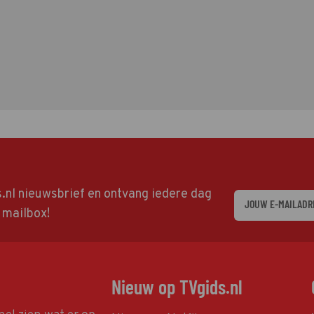
ds.nl nieuwsbrief en ontvang iedere dag
w mailbox!
Nieuw op TVgids.nl