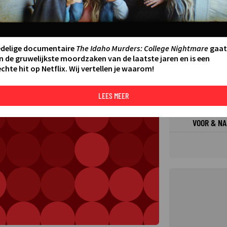
FILMS 
SERIES
edelige documentaire
The Idaho Murders: College Nightmare
gaat
N AAN AGENDA
DELEN
n de gruwelijkste moordzaken van de laatste jaren en is een
chte hit op Netflix. Wij vertellen je waarom!
DE KIJ
TIP
LEES MEER
VOOR & NA