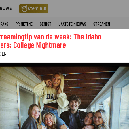
ieuws
stem nu!
TRAKS
PRIMETIME
GEMIST
LAATSTE NIEUWS
STREAMEN
treamingtip van de week: The Idaho
ers: College Nightmare
ZIEN