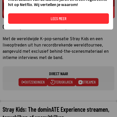
hit op Netflix. Wij vertellen je waarom!
LEES MEER
Over Stray Kids: The dominATE Experience
Met de wereldwijde K-pop-sensatie Stray Kids en een
liveoptreden uit hun recordbrekende wereldtournee,
aangevuld met exclusief behind-the-scenesmateriaal en
intieme interviews met de band.
DIRECT NAAR
UITZENDINGEN
TERUGKIJKEN
STREAMEN
Stray Kids: The dominATE Experience streamen,