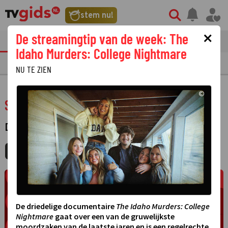
stem nu!
×
De streamingtip van de week: The
tvgids
streaming
nieuws
Idaho Murders: College Nightmare
TV GIDS
NU & STRAKS
PRIMETIME
GEMIST
LAATSTE NIEUWS
NU TE ZIEN
©
Stray Kids: The dominATE Experience
DOCUMENTAIRE
MIJNGIDS
AGENDA
DELEN
De driedelige documentaire
The Idaho Murders: College
Nightmare
gaat over een van de gruwelijkste
moordzaken van de laatste jaren en is een regelrechte