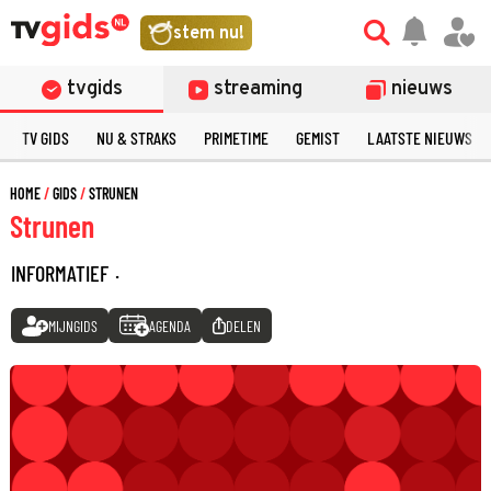
stem nu!
tvgids
streaming
nieuws
TV GIDS
NU & STRAKS
PRIMETIME
GEMIST
LAATSTE NIEUWS
HOME
GIDS
STRUNEN
Strunen
INFORMATIEF
·
MIJNGIDS
AGENDA
DELEN