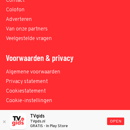
Contact
Colofon
Adverteren
Van onze partners
Veelgestelde vragen
Voorwaarden & privacy
Algemene voorwaarden
Privacy statement
Cookiestatement
Cookie-instellingen
TVgids
© TVgids.nl 2026 - All rights reserved. No text and
OPEN
TVgids.nl
GRATIS - In Play Store
datamining.