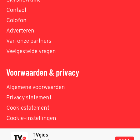
SkyShowtime
Contact
Colofon
Adverteren
Van onze partners
Veelgestelde vragen
Voorwaarden & privacy
Algemene voorwaarden
Privacy statement
Cookiestatement
Cookie-instellingen
TVgids
© TVgids.nl 2026 - All rights reserved. No text and