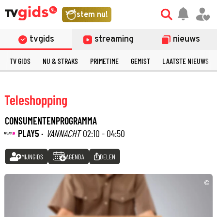
stem nu!
tvgids
streaming
nieuws
TV GIDS
NU & STRAKS
PRIMETIME
GEMIST
LAATSTE NIEUWS
Teleshopping
CONSUMENTENPROGRAMMA
PLAY5 ·
VANNACHT
02:10 - 04:50
MIJNGIDS
AGENDA
DELEN
©