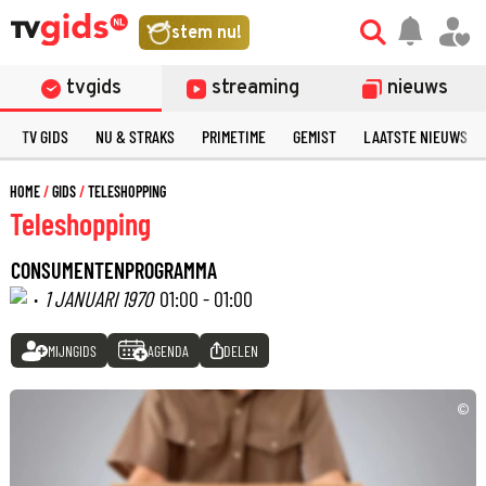
stem nu!
tvgids
streaming
nieuws
TV GIDS
NU & STRAKS
PRIMETIME
GEMIST
LAATSTE NIEUWS
HOME
GIDS
TELESHOPPING
Teleshopping
CONSUMENTENPROGRAMMA
·
1 JANUARI 1970
01:00 - 01:00
MIJNGIDS
AGENDA
DELEN
©