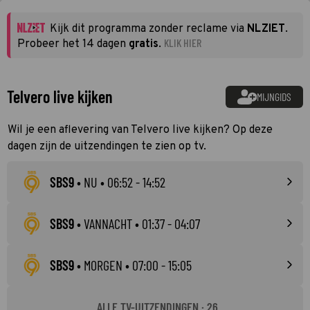
Kijk dit programma zonder reclame via
NLZIET
.
KLIK HIER
Probeer het 14 dagen
gratis
.
Telvero live kijken
MIJNGIDS
Wil je een aflevering van Telvero live kijken? Op deze
dagen zijn de uitzendingen te zien op tv.
SBS9
•
NU
• 06:52 - 14:52
SBS9
•
VANNACHT
• 01:37 - 04:07
SBS9
•
MORGEN
• 07:00 - 15:05
ALLE TV-UITZENDINGEN · 26