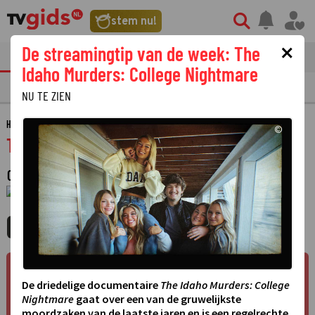
stem nu!
×
De streamingtip van de week: The
tvgids
streaming
nieuws
Idaho Murders: College Nightmare
TV GIDS
NU & STRAKS
PRIMETIME
GEMIST
LAATSTE NIEUWS
NU TE ZIEN
HOME
GIDS
TELVERO
©
Telvero
CONSUMENTENPROGRAMMA
·
1 JANUARI 1970
01:00 - 01:00
MIJNGIDS
AGENDA
DELEN
©
De driedelige documentaire
The Idaho Murders: College
Nightmare
gaat over een van de gruwelijkste
moordzaken van de laatste jaren en is een regelrechte