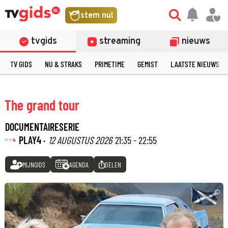
stem nu!
tvgids
streaming
nieuws
TV GIDS
NU & STRAKS
PRIMETIME
GEMIST
LAATSTE NIEUWS
The grand tour
DOCUMENTAIRESERIE
PLAY4 ·
12 AUGUSTUS 2026
21:35 - 22:55
MIJNGIDS
AGENDA
DELEN
©