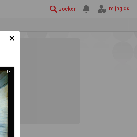
mijngids
zoeken
×
©