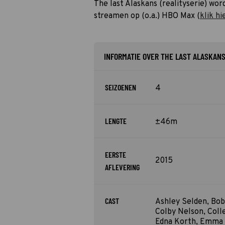
The last Alaskans (realityserie) wor
streamen op (o.a.) HBO Max (
klik hi
INFORMATIE OVER THE LAST ALASKAN
SEIZOENEN
4
LENGTE
±46m
EERSTE
2015
AFLEVERING
CAST
Ashley Selden, Bob
Colby Nelson, Coll
Edna Korth, Emma L