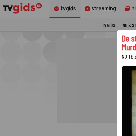
tvgids
streaming
n
TV GIDS
NU & S
De s
Murd
NU TE 