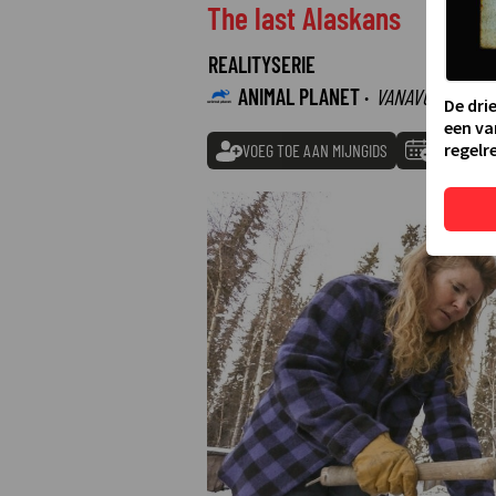
The last Alaskans
REALITYSERIE
ANIMAL PLANET ·
VANAVOND
20:0
De dri
een va
regelre
VOEG TOE AAN MIJNGIDS
TOEVOEGE