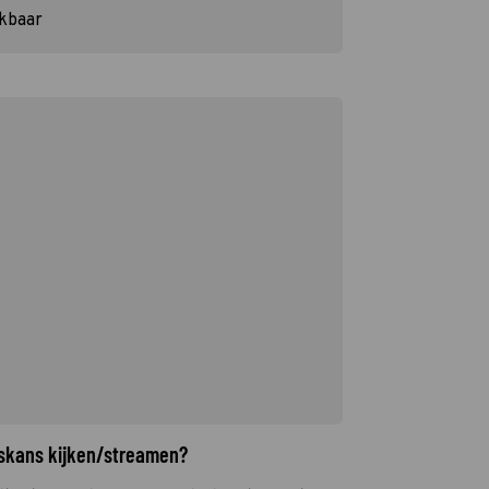
ikbaar
laskans kijken/streamen?