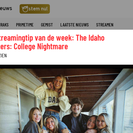
ieuws
stem nu!
TRAKS
PRIMETIME
GEMIST
LAATSTE NIEUWS
STREAMEN
treamingtip van de week: The Idaho
ers: College Nightmare
ZIEN