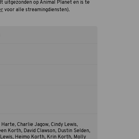
dt uitgezonden op Animal Planet en is te
er
voor alle streamingdiensten).
S
 Harte, Charlie Jagow, Cindy Lewis,
een Korth, David Clawson, Dustin Selden,
ewis, Heimo Korth, Krin Korth, Molly