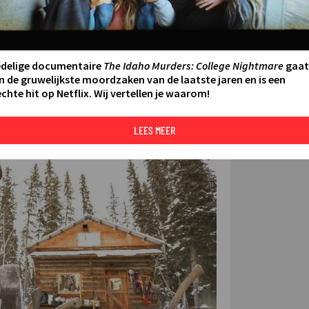
FILMS 
0 - 21:00
SERIES
edelige documentaire
The Idaho Murders: College Nightmare
gaat
n de gruwelijkste moordzaken van de laatste jaren en is een
chte hit op Netflix. Wij vertellen je waarom!
N AAN AGENDA
DELEN
DE KIJ
TIP
LEES MEER
©