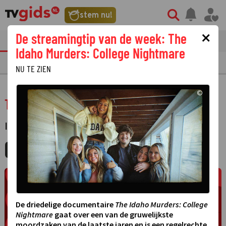
stem nu!
×
De streamingtip van de week: The
tvgids
streaming
nieuws
Idaho Murders: College Nightmare
TV GIDS
NU & STRAKS
PRIMETIME
GEMIST
LAATSTE NIEUWS
NU TE ZIEN
©
The Stream
INFORMATIEF
·
MIJNGIDS
AGENDA
DELEN
De driedelige documentaire
The Idaho Murders: College
Nightmare
gaat over een van de gruwelijkste
moordzaken van de laatste jaren en is een regelrechte