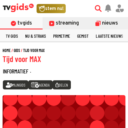
stem nu!
tvgids
streaming
nieuws
TV GIDS
NU & STRAKS
PRIMETIME
GEMIST
LAATSTE NIEUWS
HOME
GIDS
TIJD VOOR MAX
Tijd voor MAX
INFORMATIEF
·
MIJNGIDS
AGENDA
DELEN