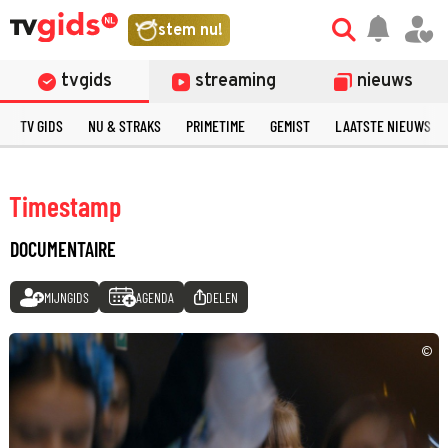
stem nu!
tvgids
streaming
nieuws
TV GIDS
NU & STRAKS
PRIMETIME
GEMIST
LAATSTE NIEUWS
Timestamp
DOCUMENTAIRE
MIJNGIDS
AGENDA
DELEN
©