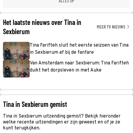
ALLES OP
Het laatste nieuws over Tina in
MEER TV NIEUWS
Sexbierum
Tina Farifteh sluit het eerste seizoen van Tina
in Sexbierum af bij de fanfare
Van Amsterdam naar Sexbierum: Tina Farifteh
duikt het dorpsleven in met Auke
Tina in Sexbierum gemist
Tina in Sexbierum uitzending gemist? Bekijk hieronder
welke recente uitzendingen er zijn geweest en of je ze
kunt terugkijken.