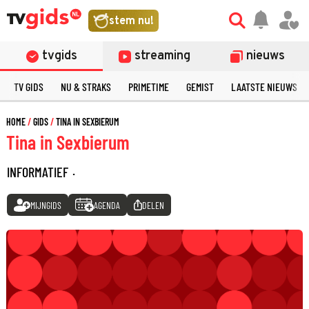
stem nu!
tvgids
streaming
nieuws
TV GIDS
NU & STRAKS
PRIMETIME
GEMIST
LAATSTE NIEUWS
HOME
GIDS
TINA IN SEXBIERUM
Tina in Sexbierum
INFORMATIEF
·
MIJNGIDS
AGENDA
DELEN