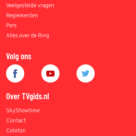
Veelgestelde vragen
Reglementen
Pers
Alles over de Ring
Volg ons
Over TVgids.nl
SkyShowtime
Contact
Colofon