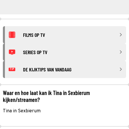
FILMS OP TV
SERIES OP TV
DE KIJKTIPS VAN VANDAAG
TIP
Waar en hoe laat kan ik Tina in Sexbierum
kijken/streamen?
Tina in Sexbierum