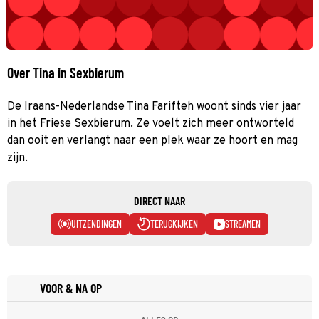
Over Tina in Sexbierum
De Iraans-Nederlandse Tina Farifteh woont sinds vier jaar
in het Friese Sexbierum. Ze voelt zich meer ontworteld
dan ooit en verlangt naar een plek waar ze hoort en mag
zijn.
DIRECT NAAR
UITZENDINGEN
TERUGKIJKEN
STREAMEN
VOOR & NA OP