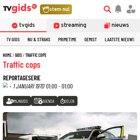
stem nu!
tvgids
streaming
nieuws
TV GIDS
NU & STRAKS
PRIMETIME
GEMIST
LAATSTE NIEUWS
HOME
GIDS
TRAFFIC COPS
Traffic cops
REPORTAGESERIE
·
1 JANUARI 1970
01:00 - 01:00
MIJNGIDS
AGENDA
DELEN
©