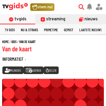
stem nu!
tvgids
streaming
nieuws
TV GIDS
NU & STRAKS
PRIMETIME
GEMIST
LAATSTE NIEUWS
HOME
GIDS
VAN DE KAART
Van de kaart
INFORMATIEF
·
MIJNGIDS
AGENDA
DELEN