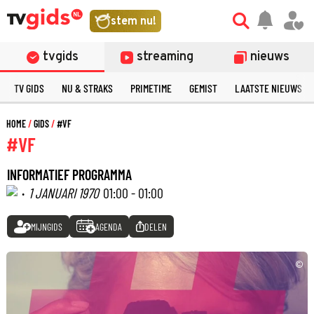
stem nu!
tvgids
streaming
nieuws
TV GIDS
NU & STRAKS
PRIMETIME
GEMIST
LAATSTE NIEUWS
HOME
GIDS
#VF
#VF
INFORMATIEF PROGRAMMA
·
1 JANUARI 1970
01:00 - 01:00
MIJNGIDS
AGENDA
DELEN
©