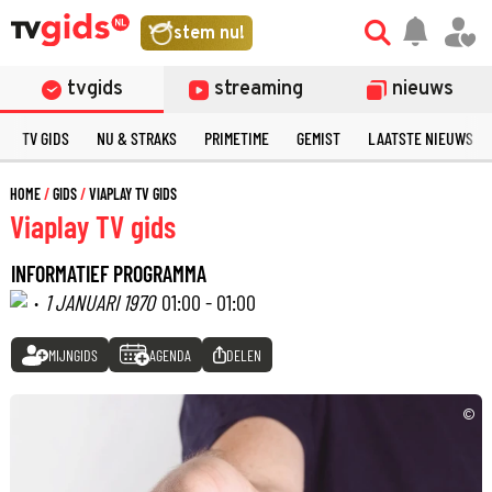
stem nu!
tvgids
streaming
nieuws
TV GIDS
NU & STRAKS
PRIMETIME
GEMIST
LAATSTE NIEUWS
HOME
GIDS
VIAPLAY TV GIDS
Viaplay TV gids
INFORMATIEF PROGRAMMA
·
1 JANUARI 1970
01:00 - 01:00
MIJNGIDS
AGENDA
DELEN
©