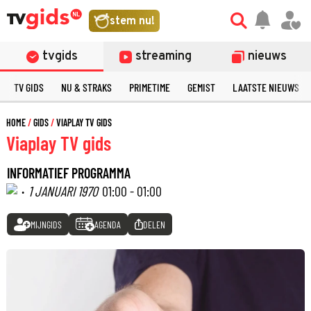
stem nu!
tvgids
streaming
nieuws
TV GIDS
NU & STRAKS
PRIMETIME
GEMIST
LAATSTE NIEUWS
HOME
GIDS
VIAPLAY TV GIDS
Viaplay TV gids
INFORMATIEF PROGRAMMA
·
1 JANUARI 1970
01:00 - 01:00
MIJNGIDS
AGENDA
DELEN