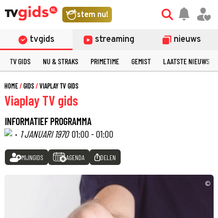
stem nu!
tvgids
streaming
nieuws
TV GIDS
NU & STRAKS
PRIMETIME
GEMIST
LAATSTE NIEUWS
HOME
GIDS
VIAPLAY TV GIDS
Viaplay TV gids
INFORMATIEF PROGRAMMA
·
1 JANUARI 1970
01:00 - 01:00
MIJNGIDS
AGENDA
DELEN
©