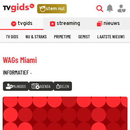
stem nu!
tvgids
streaming
nieuws
TV GIDS
NU & STRAKS
PRIMETIME
GEMIST
LAATSTE NIEUWS
WAGs Miami
INFORMATIEF
·
MIJNGIDS
AGENDA
DELEN