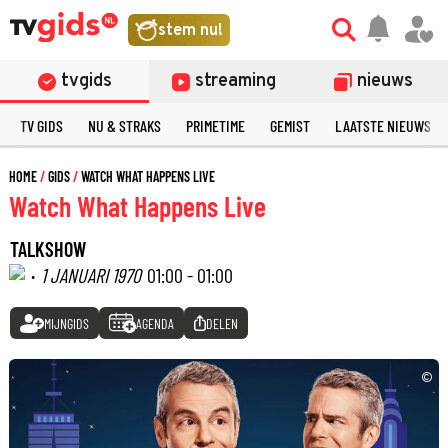
stem nu!
tvgids
streaming
nieuws
TV GIDS
NU & STRAKS
PRIMETIME
GEMIST
LAATSTE NIEUWS
HOME
GIDS
WATCH WHAT HAPPENS LIVE
Watch What Happens Live
TALKSHOW
·
1 JANUARI 1970
01:00 - 01:00
MIJNGIDS
AGENDA
DELEN
©