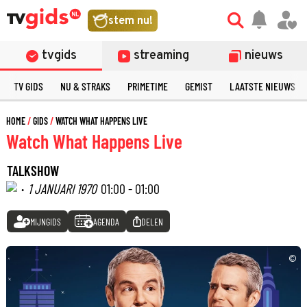
stem nu!
tvgids
streaming
nieuws
TV GIDS
NU & STRAKS
PRIMETIME
GEMIST
LAATSTE NIEUWS
HOME
GIDS
WATCH WHAT HAPPENS LIVE
Watch What Happens Live
TALKSHOW
·
1 JANUARI 1970
01:00 - 01:00
MIJNGIDS
AGENDA
DELEN
©