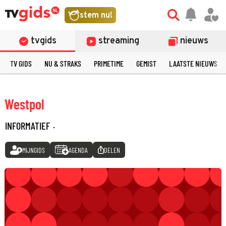
stem nu!
tvgids
streaming
nieuws
TV GIDS
NU & STRAKS
PRIMETIME
GEMIST
LAATSTE NIEUWS
Westpol
INFORMATIEF
·
MIJNGIDS
AGENDA
DELEN