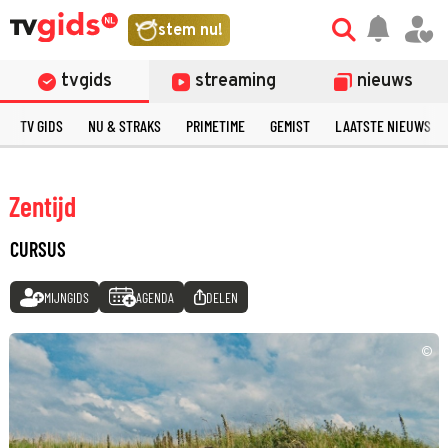
stem nu!
tvgids
streaming
nieuws
TV GIDS
NU & STRAKS
PRIMETIME
GEMIST
LAATSTE NIEUWS
Zentijd
CURSUS
MIJNGIDS
AGENDA
DELEN
©